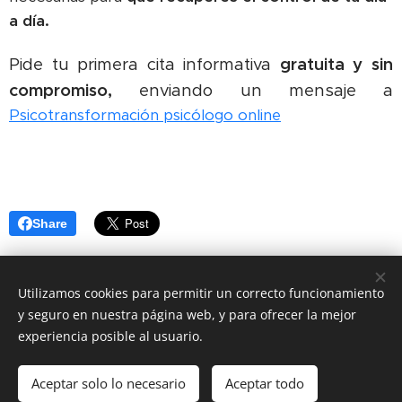
a día.
Pide tu primera cita informativa
gratuita y sin
compromiso,
enviando un mensaje a
Psicotransformación psicólogo online
Share
Utilizamos cookies para permitir un correcto funcionamiento
y seguro en nuestra página web, y para ofrecer la mejor
Psicotransformación - Psicólogo online
experiencia posible al usuario.
Todos los derechos reservados. Bogotá - Colombia
Aceptar solo lo necesario
Aceptar todo
Cookies